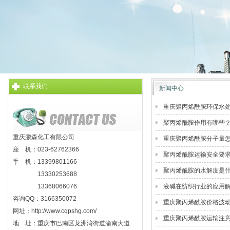
联系我们
新闻中心
重庆聚丙烯酰胺环保水
聚丙烯酰胺作用有哪些
重庆鹏森化工有限公司
重庆聚丙烯酰胺分子量
座 机：023-62762366
聚丙烯酰胺运输安全要
手 机：13399801166
聚丙烯酰胺的水解度是
13330253688
13368066076
液碱在纺织行业的应用
咨询QQ：3166350072
重庆聚丙烯酰胺价格波
网址：http://www.cqpshg.com/
重庆聚丙烯酰胺运输注
地 址：重庆市巴南区龙洲湾街道渝南大道