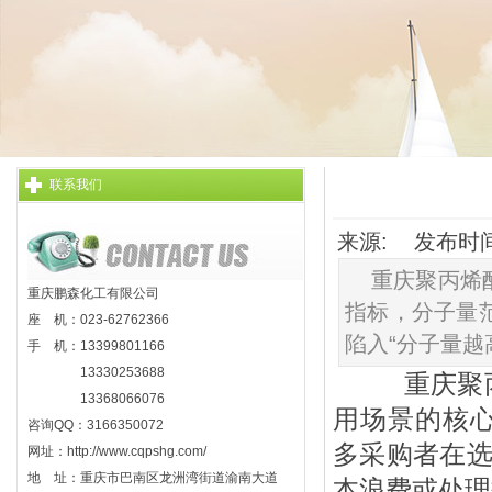
联系我们
来源: 发布时间: 
重庆聚丙烯
重庆鹏森化工有限公司
指标，分子量范
座 机：023-62762366
陷入“分子量越
手 机：13399801166
13330253688
重庆
聚
13368066076
用场景的核心
咨询QQ：3166350072
多采购者在选
网址：http://www.cqpshg.com/
地 址：重庆市巴南区龙洲湾街道渝南大道
本浪费或处理